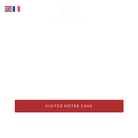
BANDOL – Appellation
d’Origine Contrôlée
VISITEZ NOTRE CAVE