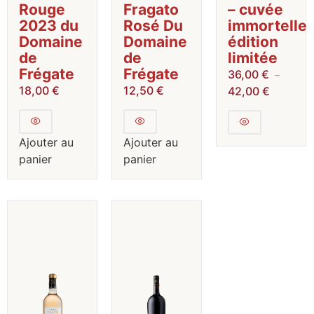
Rouge
Fragato
– cuvée
2023 du
Rosé Du
immortelle
Domaine
Domaine
édition
de
de
limitée
Frégate
Frégate
36,00
€
–
18,00
€
12,50
€
42,00
€
Ajouter au
Ajouter au
panier
panier